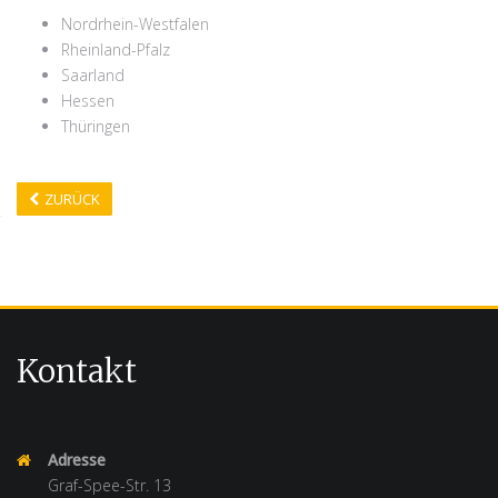
Nordrhein-Westfalen
Rheinland-Pfalz
Saarland
Hessen
Thüringen
ZURÜCK
Kontakt
Adresse
Graf-Spee-Str. 13